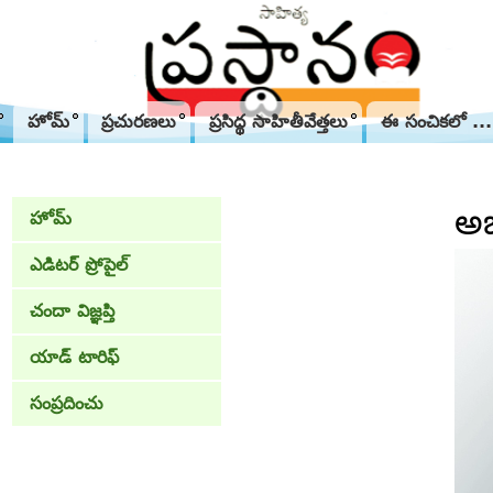
హోమ్
ప్రచురణలు
ప్రసిద్థ సాహితీవేత్తలు
ఈ సంచికలో ...
అబ
హోమ్
ఎడిటర్ ప్రోపైల్
చందా విజ్ఞప్తి
యాడ్ టారిఫ్
సంప్రదించు