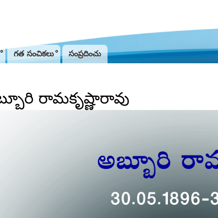
Jump to navigation
గత సంచికలు
సంప్రదించు
్బూరి రామకృష్ణారావు