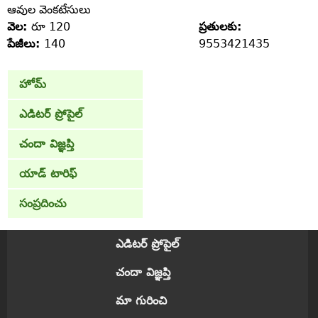
ఆవుల వెంకటేసులు
వెల:
రూ 120
ప్రతులకు:
పేజీలు:
140
9553421435
హోమ్
ఎడిటర్ ప్రోపైల్
చందా విజ్ఞప్తి
యాడ్ టారిఫ్
సంప్రదించు
ఎడిటర్ ప్రోపైల్
చందా విజ్ఞప్తి
మా గురించి