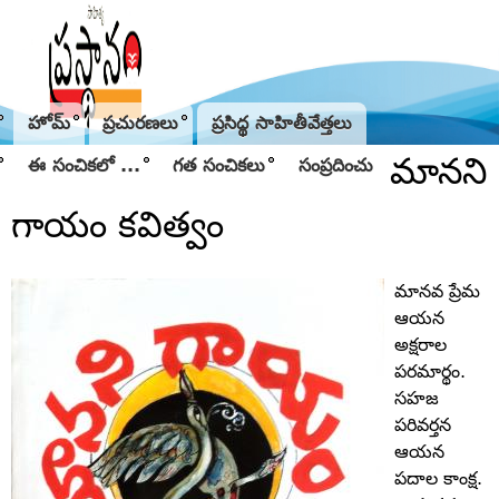
Jump to navigation
హోమ్
ప్రచురణలు
ప్రసిద్థ సాహితీవేత్తలు
మానని
ఈ సంచికలో ...
గత సంచికలు
సంప్రదించు
గాయం కవిత్వం
మానవ ప్రేమ
ఆయన
అక్షరాల
పరమార్థం.
సహజ
పరివర్తన
ఆయన
పదాల కాంక్ష.