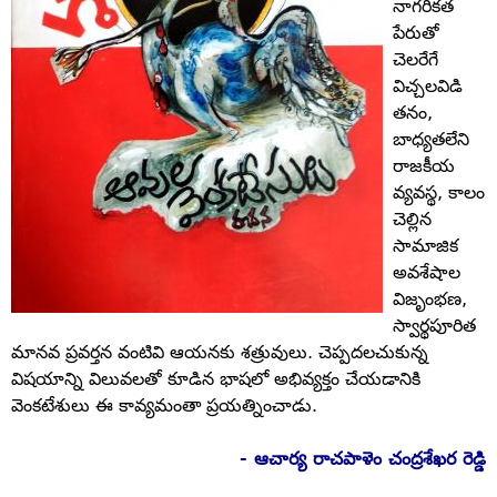
నాగరికత
పేరుతో
చెలరేగే
విచ్చలవిడి
తనం,
బాధ్యతలేని
రాజకీయ
వ్యవస్థ, కాలం
చెల్లిన
సామాజిక
అవశేషాల
విజృంభణ,
స్వార్థపూరిత
మానవ ప్రవర్తన వంటివి ఆయనకు శత్రువులు. చెప్పదలచుకున్న
విషయాన్ని విలువలతో కూడిన భాషలో అభివ్యక్తం చేయడానికి
వెంకటేశులు ఈ కావ్యమంతా ప్రయత్నించాడు.
- ఆచార్య రాచపాళెం చంద్రశేఖర రెడ్డి