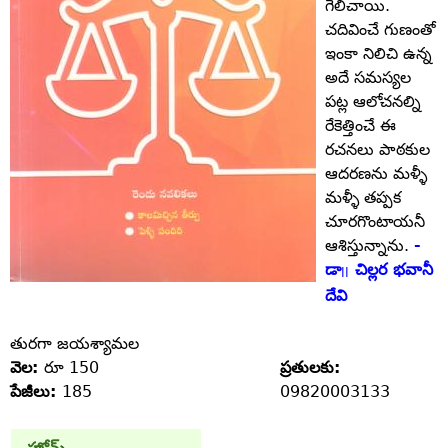
గెలిచాయి.
చదివించే గుణంతో
ఇంకా నిలిచి ఉన్న
అదే సమస్యల
పట్ల ఆలోచనల్ని
రేకెత్తించే ఈ
రచనలు పాఠకుల
ఆదరణను మళ్ళీ
మళ్ళీ తప్పక
చూరగొంటాయనీ
ఆశిస్తున్నాను.
-
డా
చిల్లర భవానీ
||
దేవి
తురగా జయశ్యామల
వెల:
రూ 150
ప్రతులకు:
పేజీలు:
185
09820003133