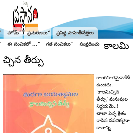
Jump to navigation
హోమ్
ప్రచురణలు
ప్రసిద్థ సాహితీవేత్తలు
కాలమి
ఈ సంచికలో ...
గత సంచికలు
సంప్రదించు
చ్చిన తీర్పు
కాలరహితమైనదేదీ
ఉండదు.
'కాలమిచ్చిన
తీర్పు' మనుషుల
నిర్ణయమే..!
చాలా ఏళ్ళ క్రితం
రాసిన నవలికలైనా
కాలాన్ని