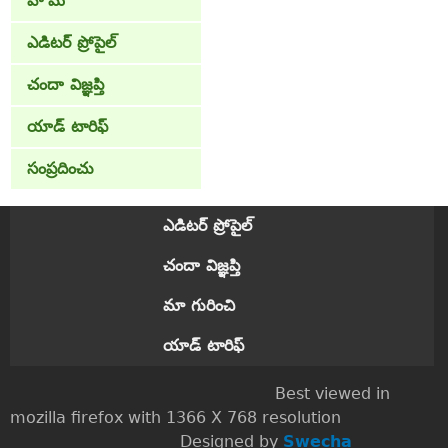
హోమ్
ఎడిటర్ ప్రోపైల్
చందా విజ్ఞప్తి
యాడ్ టారిఫ్
సంప్రదించు
ఎడిటర్ ప్రోపైల్
చందా విజ్ఞప్తి
మా గురించి
యాడ్ టారిఫ్
Best viewed in
mozilla firefox with 1366 X 768 resolution
Designed by
Swecha